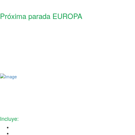
Próxima parada EUROPA
DEL 6 AL 20 DE NOVIEMBRE DEL 2024
15 días / 14 noches
Conoceremos:
Estambul, Madrid, San Sebastián, Burdeos, Chambord, Paris,
Borgoña, Beaune, Lyon, Ginebra, Milan, Genova, Pisa,
Florencia, Roma
Incluye:
Vuelo internacional ida y vuelta
Equipaje documentado de 50 libras y artículo personal de 10 libras