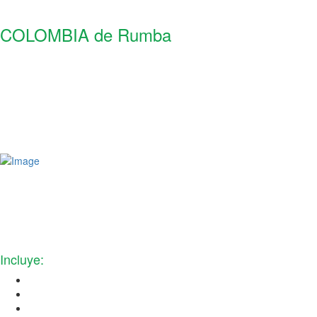
COLOMBIA de Rumba
DEL 1 al 9 de JUNIO DEL 2024
9 días / 8 noches
Conoceremos:
Bogota, Zipaquirá, Pereira, Salento, Valle del Cócora,
Cartagena, Isla del Rosario (Isla del encanto)
Incluye:
Vuelo internacional ida y vuelta saliendo de lax
Vuelo internacional ida y vuelta saliendo de lax
Vuelo nacional de Pereira-Cartagena