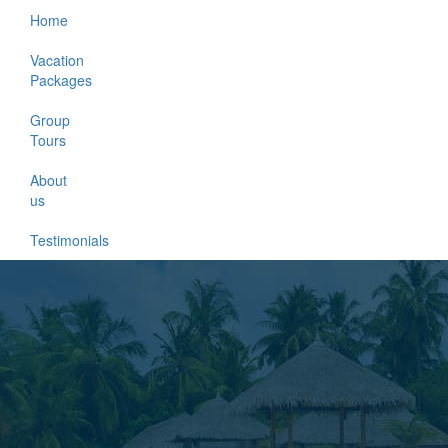
Home
Vacation
Packages
Group
Tours
About
us
Testimonials