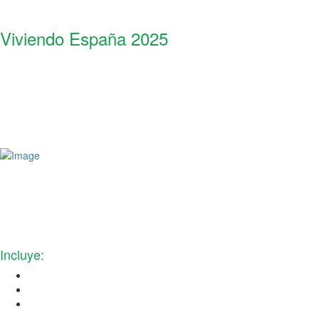
Viviendo España 2025
DEL 24 DE ENERO AL 2 DE FEBRERO DEL 2025
10 días / 9 noches
Conoceremos:
Madrid, Mérida, Sevilla, Córdoba y Granada
Incluye:
Vuelo directo internacional ida y vuelta saliendo de LAX
Equipaje documentado de 50 libras y artículo personal de 10 libras
Traslados del aeropuerto al hotel y viceversa a la llegada y salida del
tour